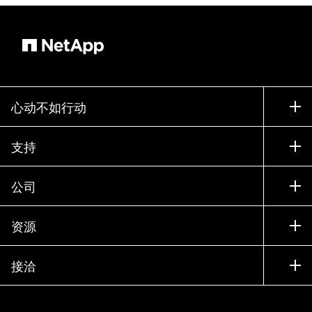
心动不如行动
如何购买
支持
联系销售部门
支持
公司
寻找合作伙伴
训练
试用产品
公司
资源
文档中心
贵宾体验中心
合作伙伴
知识库
新闻中心
接洽
产品 A-Z
招聘
社区
活动
产品更新
投资者
联系我们
学习
博客