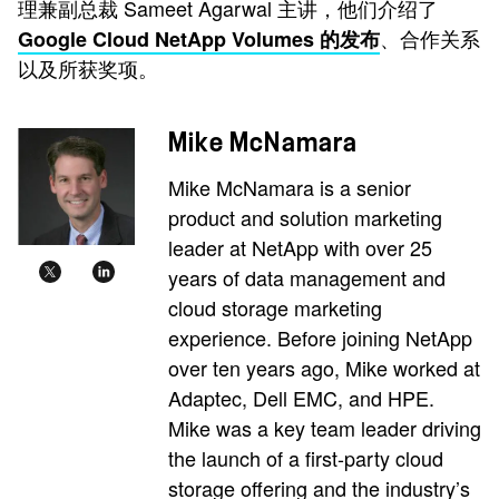
理兼副总裁 Sameet Agarwal 主讲，他们介绍了
、合作关系
Google Cloud NetApp Volumes 的发布
以及所获奖项。
Mike McNamara
Mike McNamara is a senior
product and solution marketing
leader at NetApp with over 25
years of data management and
cloud storage marketing
experience. Before joining NetApp
over ten years ago, Mike worked at
Adaptec, Dell EMC, and HPE.
Mike was a key team leader driving
the launch of a first-party cloud
storage offering and the industry’s