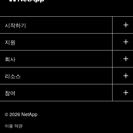
시작하기
구입 방법
지원
세일즈 팀 연락처
지원
회사
파트너 찾기
교육
제품 시험 구동
회사
리소스
설명서
경영진 브리핑
파트너
기술 자료
뉴스룸
참여
제품 소개
채용
커뮤니티
이벤트
제품 업데이트
투자자
문의
알아보기
블로그
©
2026
NetApp
Trust Center
사이트 피드백
고객 경험
이용 약관
책임 및 지속가능성
액세스 가능성