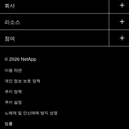
지원
회사
파트너 찾기
교육
제품 시험 구동
회사
리소스
설명서
경영진 브리핑
파트너
기술 자료
뉴스룸
참여
제품 소개
채용
커뮤니티
이벤트
제품 업데이트
투자자
문의
알아보기
블로그
©
2026
NetApp
Trust Center
사이트 피드백
고객 경험
이용 약관
책임 및 지속가능성
액세스 가능성
고객 사례
개인 정보 보호 정책
품질 인증
이메일 구독
쿠키 정책
NetApp Instaclustr
쿠키 설정
노예제 및 인신매매 방지 성명
법률