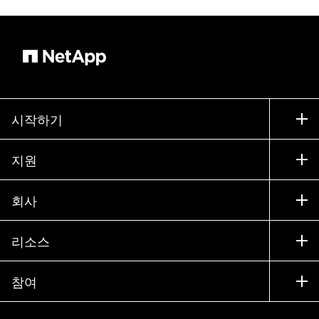
시작하기
구입 방법
지원
세일즈 팀 연락처
지원
회사
파트너 찾기
교육
제품 시험 구동
회사
리소스
설명서
경영진 브리핑
파트너
기술 자료
뉴스룸
참여
제품 소개
채용
커뮤니티
이벤트
제품 업데이트
투자자
문의