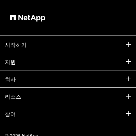
시작하기
구입 방법
지원
세일즈 팀 연락처
지원
회사
파트너 찾기
교육
제품 시험 구동
회사
리소스
설명서
경영진 브리핑
파트너
기술 자료
뉴스룸
참여
제품 소개
채용
커뮤니티
이벤트
제품 업데이트
투자자
문의
알아보기
블로그
©
2026
NetApp