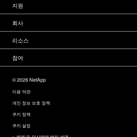
구입 방법
지원
세일즈 팀 연락처
지원
회사
파트너 찾기
교육
제품 시험 구동
회사
리소스
설명서
경영진 브리핑
파트너
기술 자료
뉴스룸
참여
제품 소개
채용
커뮤니티
이벤트
제품 업데이트
투자자
문의
알아보기
블로그
©
2026
NetApp
Trust Center
사이트 피드백
고객 경험
이용 약관
책임 및 지속가능성
액세스 가능성
고객 사례
개인 정보 보호 정책
품질 인증
이메일 구독
쿠키 정책
NetApp Instaclustr
쿠키 설정
노예제 및 인신매매 방지 성명