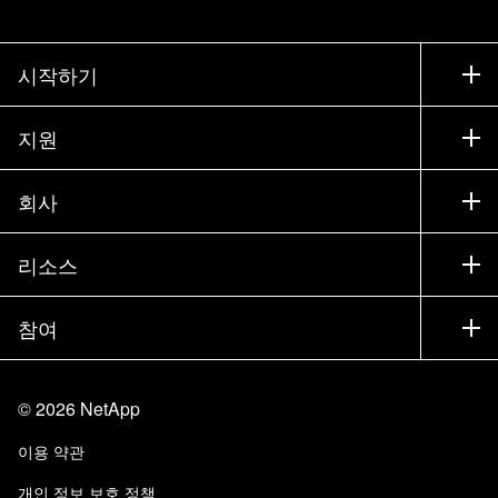
시작하기
구입 방법
지원
세일즈 팀 연락처
지원
회사
파트너 찾기
교육
제품 시험 구동
회사
리소스
설명서
경영진 브리핑
파트너
기술 자료
뉴스룸
참여
제품 소개
채용
커뮤니티
이벤트
제품 업데이트
투자자
문의
알아보기
블로그
©
2026
NetApp
Trust Center
사이트 피드백
고객 경험
이용 약관
책임 및 지속가능성
액세스 가능성
고객 사례
개인 정보 보호 정책