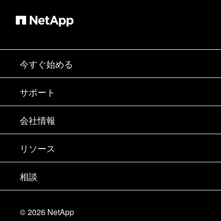
今すぐ始める
購入方法
サポート
営業チームへのお問い合わせ
サポート
会社情報
パートナーを検索
トレーニング
製品を試用
会社情報
リソース
ドキュメント
エグゼクティブ ブリーフィング
パートナー
ナレッジ ベース
ニュースルーム
相談
製品A-Z
採用情報
コミュニティ
イベント
製品アップデート
投資家情報
お問い合わせ
知識の習得
ブログ
©
2026
NetApp
Trust Center
当サイトに関するフィードバック