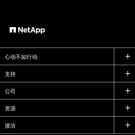
心动不如行动
如何购买
支持
联系销售部门
支持
公司
寻找合作伙伴
训练
试用产品
公司
资源
文档中心
贵宾体验中心
合作伙伴
知识库
新闻中心
接洽
产品 A-Z
招聘
社区
活动