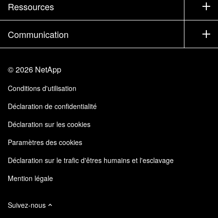
Essayer un produit
Société
Ressources
Documentation
Executive Briefing
Partenaires
Base de connaissances
Newsroom
Communication
Produits A-Z
Emplois
Communauté
Événements
Mises à jour de produits
Investisseurs
Nous contacter
Apprendre
Blog
©
2026
NetApp
Trust Center
Commentaires sur le site
Expérience client
Conditions d'utilisation
Responsabilité & durabilité
Accessibilité
Témoignages clients
Déclaration de confidentialité
Certifications de la qualité
Mes abonnements
Déclaration sur les cookies
NetApp Instaclustr
Paramètres des cookies
Déclaration sur le trafic d'êtres humains et l'esclavage
Mention légale
Suivez-nous