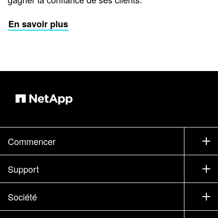
En savoir plus
Commencer
Comment acheter
Support
Service commercial
Support
Société
Trouver un partenaire
Formation