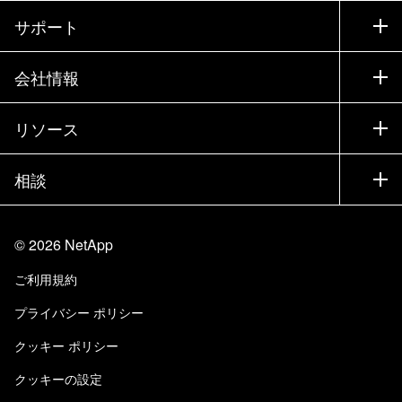
購入方法
サポート
営業チームへのお問い合わせ
サポート
会社情報
パートナーを検索
トレーニング
製品を試用
会社情報
リソース
ドキュメント
エグゼクティブ ブリーフィング
パートナー
ナレッジ ベース
ニュースルーム
相談
製品A-Z
採用情報
コミュニティ
イベント
製品アップデート
投資家情報
お問い合わせ
知識の習得
ブログ
©
2026
NetApp
Trust Center
当サイトに関するフィードバック
カスタマー エクスペリエンス
ご利用規約
責任と持続可能性
アクセシビリティ
ユーザ事例
プライバシー ポリシー
品質に関する認定
Eメールの登録
クッキー ポリシー
NetApp Instaclustr
クッキーの設定