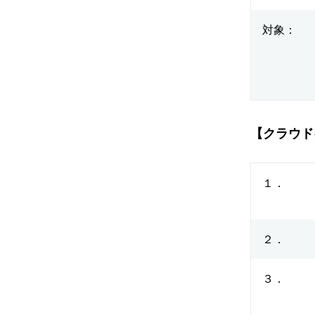
対象：
【クラウド
１．
２．
３．