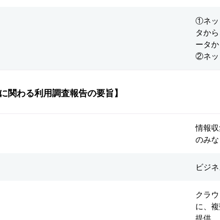
①ネッ
タから
ータか
②ネッ
に関わる利用調査報告の要旨】
情報収
のみな
ビジネ
クラウ
に、複
提供、