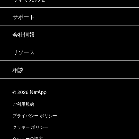
購入方法
サポート
営業チームへのお問い合わせ
サポート
会社情報
パートナーを検索
トレーニング
製品を試用
会社情報
リソース
ドキュメント
エグゼクティブ ブリーフィング
パートナー
ナレッジ ベース
ニュースルーム
相談
製品A-Z
採用情報
コミュニティ
イベント
製品アップデート
投資家情報
お問い合わせ
知識の習得
ブログ
©
2026
NetApp
Trust Center
当サイトに関するフィードバック
カスタマー エクスペリエンス
ご利用規約
責任と持続可能性
アクセシビリティ
ユーザ事例
プライバシー ポリシー
品質に関する認定
Eメールの登録
クッキー ポリシー
NetApp Instaclustr
クッキーの設定