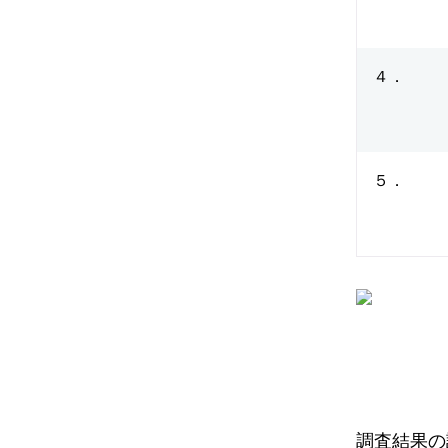
４．
５．
調査結果の