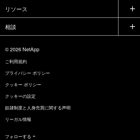
製品を試用
会社情報
リソース
ドキュメント
エグゼクティブ ブリーフィング
パートナー
ナレッジ ベース
ニュースルーム
相談
製品A-Z
採用情報
コミュニティ
イベント
製品アップデート
投資家情報
お問い合わせ
知識の習得
ブログ
©
2026
NetApp
Trust Center
当サイトに関するフィードバック
カスタマー エクスペリエンス
ご利用規約
責任と持続可能性
アクセシビリティ
ユーザ事例
プライバシー ポリシー
品質に関する認定
Eメールの登録
クッキー ポリシー
NetApp Instaclustr
クッキーの設定
奴隷制度と人身売買に関する声明
リーガル情報
フォローする