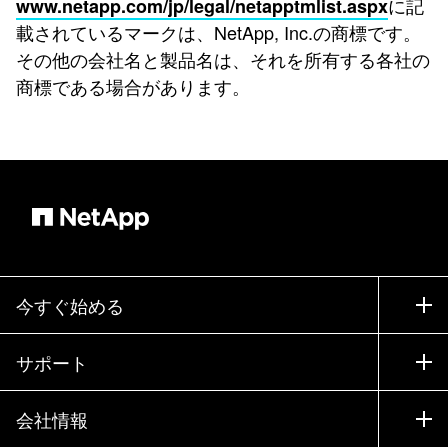
に記
www.netapp.com/jp/legal/netapptmlist.aspx
載されているマークは、NetApp, Inc.の商標です。
その他の会社名と製品名は、それを所有する各社の
商標である場合があります。
今すぐ始める
購入方法
サポート
営業チームへのお問い合わせ
サポート
会社情報
パートナーを検索
トレーニング