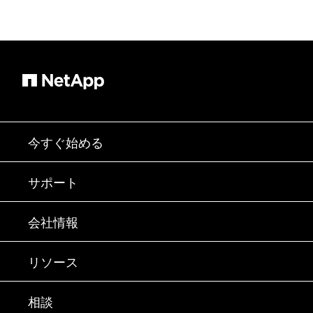
今すぐ始める
購入方法
サポート
営業チームへのお問い合わせ
サポート
会社情報
パートナーを検索
トレーニング
製品を試用
会社情報
リソース
ドキュメント
エグゼクティブ ブリーフィング
パートナー
ナレッジ ベース
ニュースルーム
相談
製品A-Z
採用情報