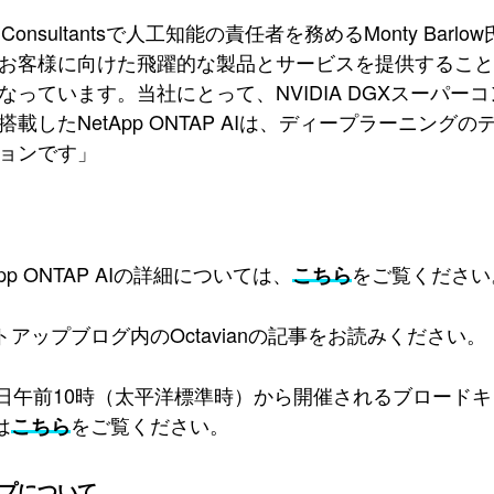
dge Consultantsで人工知能の責任者を務めるMonty 
お客様に向けた飛躍的な製品とサービスを提供するこ
なっています。当社にとって、NVIDIA DGXスーパ
搭載したNetApp ONTAP AIは、ディープラーニ
ョンです」
App ONTAP AIの詳細については、
をご覧ください
こちら
トアップブログ内のOctavianの記事をお読みください。
日午前10時（太平洋標準時）から開催されるブロードキャストイベント「
は
をご覧ください。
こちら
プについて