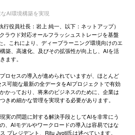
素なAI環境構築を実現
執行役員社長：岩上 純一、以下：ネットアップ）
 A800クラウド対応オールフラッシュストレージを基盤
しました。これにより、ディープラーニング環境向けのエ
構築、高速化、及びその拡張性が向上し、AIを活
きます。
用プロセスの導入が進められていますが、ほとんど
ス可能な最新の全データをAIプロジェクトで有効
にかかっており、将来のビジネスのために、企業は
つきめ細かな管理を実現する必要があります。
現実の問題に対する解決手段としてAIを非常にう
の、AIモデルやワークロードの導入は容易ではな
レジデント、Ritu Jyoti氏は述べています。