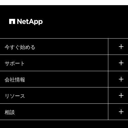
今すぐ始める
購入方法
サポート
営業チームへのお問い合わせ
サポート
会社情報
パートナーを検索
トレーニング
製品を試用
会社情報
リソース
ドキュメント
エグゼクティブ ブリーフィング
パートナー
ナレッジ ベース
ニュースルーム
相談
製品A-Z
採用情報
コミュニティ
イベント
製品アップデート
投資家情報
お問い合わせ