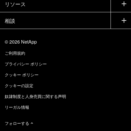
会社情報
リソース
ドキュメント
エグゼクティブ ブリーフィング
パートナー
ナレッジ ベース
ニュースルーム
相談
製品A-Z
採用情報
コミュニティ
イベント
製品アップデート
投資家情報
お問い合わせ
知識の習得
ブログ
©
2026
NetApp
Trust Center
当サイトに関するフィードバック
カスタマー エクスペリエンス
ご利用規約
責任と持続可能性
アクセシビリティ
ユーザ事例
プライバシー ポリシー
品質に関する認定
Eメールの登録
クッキー ポリシー
NetApp Instaclustr
クッキーの設定
奴隷制度と人身売買に関する声明
リーガル情報
フォローする