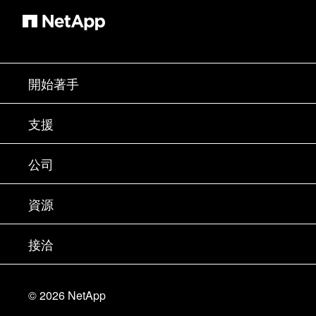
開始著手
如何購買
支援
聯絡銷售人員
支援
公司
尋找合作夥伴
訓練
試用產品
公司
資源
說明文件
執行簡報
合作夥伴
知識庫
新聞
接洽
產品（依英文字母順序排列）
工作機會
社群
活動
產品更新
投資人
與我們連絡
學習
部落格
©
2026
NetApp
信任中心
網站意見反應
客戶使用經驗