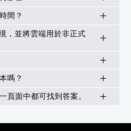
久時間？
部署的真正效益不僅僅來自基礎架構。請為
以便加速專案、簡化作業、建立順暢的應用
境，並將雲端用於非正式
如，移轉 20 個 SAP 系統通常需要
您建置 Data Fabric，讓您以自己
成本嗎？
將專案交付速度提高八倍，在數小時內完
9.999% 的可用度消除停機時間。
下任一頁面中都可找到答案。
ice for SAP，您可以使用資料管理自動化和冷
% 的雲端儲存成本。
與內部部署應用程式無縫接軌的解決方案
難恢復如何協助保護您的 IT 資產