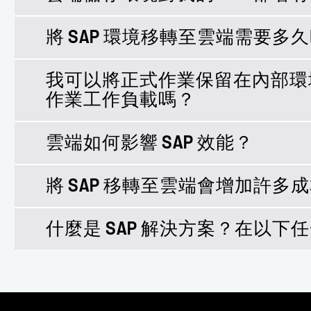
將 SAP 環境移轉至雲端需要多
雲端提供敏捷度與快速部署的承諾，但 SAP 
您的 SAP 部署選擇最合適的雲端儲存環境，
程式整合。
我可以將正式作業保留在內部環
我們可以協助您在最短的時間內完全移轉至雲端。例
作業工作負載嗎？
跟接收 SAP 硬體
。
差不多的時間
雲端如何影響 SAP 效能？
可以，無論您在 SAP 旅途的哪個階段，我們都能協助
選擇的時間和方式來善用雲端技術。
將 SAP 移轉至雲端會增加許多
使用適合您 SAP 環境的
，就可以
正確解決方案
成系統更新，而非花費數天或數週的時間，並以 9
什麼是 SAP 解決方案？在以
不會！透過 NetApp Cloud Volumes Serv
資料分層儲存功能來降低成本，最多可節省 70
：探索可讓雲端
SAP Cloud Platform 整合
：深入瞭解 SAP 雲端服務災
SAP 災難恢復