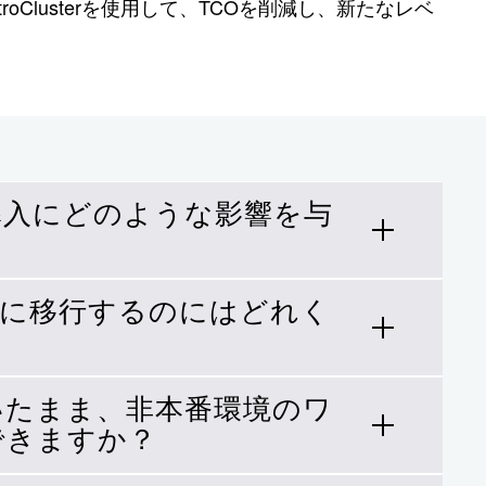
roClusterを使用して、TCOを削減し、新たなレベ
の導入にどのような影響を与
ドに移行するのにはどれく
、SAP導入の真のメリットはインフラ
なクラウド ストレージを選択すれば、
シームレスなアプリケーション統合を
いたまま、非本番環境のワ
手伝いをします。に示すように、SAP
できますか？
0のSAPシステムを移行したのは
記録