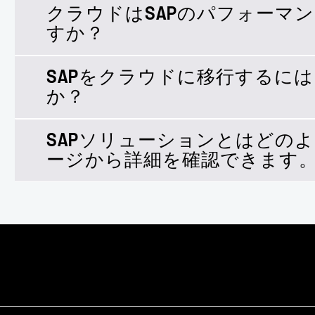
クラウドはSAPのパフォーマ
はい。ネットアップは、SAP導入のあらゆる段
すか？
構築を支援し、お客様が望むタイミングと方法
します。
SAPをクラウドに移行するに
SAP環境に
を導入すれば
最適なソリューション
か？
ら数週間かかっていたシステムの更新を数時間で
によりダウンタイムを解消できます。
SAPソリューションとはどの
そんなことありません！NetApp Cloud Volumes
ージから詳細を確認できます
管理の自動化とコールド データの階層化によ
ジ容量を最大70%節約できます。
：クラウドと
SAP Cloud Platformの統合
ームレスな接続を構築するソリューション
：SAPクラ
SAP向けディザスタ リカバリ
りIT資産を保護する方法
：ネットアップとS
SAP HANA Enterprise Cloud
パートナーシップについて詳細を確認でき