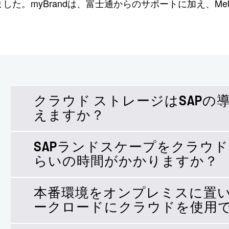
しました。myBrandは、富士通からのサポートに加え、Met
クラウド ストレージはSAP
えますか？
SAPランドスケープをクラウ
クラウドは即応性と迅速な導入を約束しますが
らいの時間がかかりますか？
だけではありません。お客様のSAP環境に最適
プロジェクトの高速化、運用の簡易化、そして
実現できます。
本番環境をオンプレミスに置
クラウドへの移行を記録的な時間で完了するお
ークロードにクラウドを使用
ハードウェアを受け取るのに通常かかる時間に2
です。
的な時間