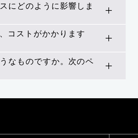
ンスにどのように影響しま
階で、お客様のデータ ファブリックの
でクラウドを活用できるようサポート
は、コストがかかります
、プロジェクトを8倍高速化し、数日か
完了できるほか、99.999%の可用性
ようなものですか。次のペ
 Service for SAPを使用すると、データ
。
ってコストを削減し、クラウド ストレー
オンプレミスのアプリケーション間でシ
ウド サービスのディザスタ リカバリによ
AP HANA Enterprise Cloudとの
ます