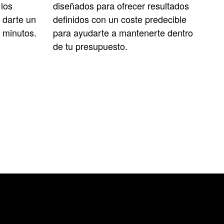
 los
diseñados para ofrecer resultados
 darte un
definidos con un coste predecible
n minutos.
para ayudarte a mantenerte dentro
de tu presupuesto.
AM
ron 1.3M de horas SLA.
Ahor