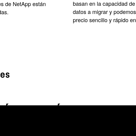
basan en la capacidad de
es de NetApp están
datos a migrar y podemos
das.
precio sencillo y rápido e
tes
CIÓN DE AUTOMÓVILES
se redujo el software y hardware en un 40% y se ahorra