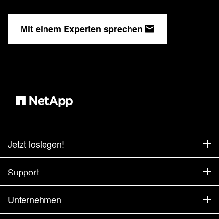
Mit einem Experten sprechen
Jetzt loslegen!
Bezugsquellen
Support
Vertrieb kontaktieren
Support
Unternehmen
Partner finden
Training