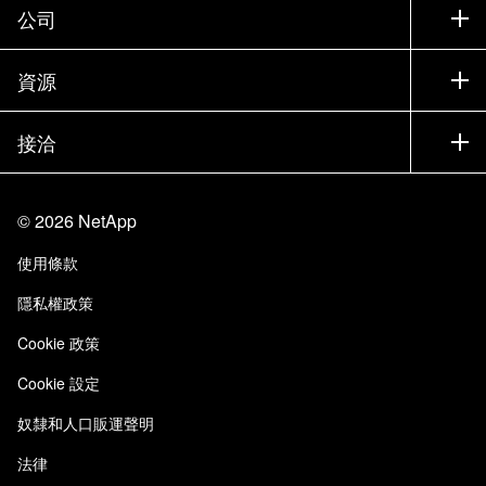
支援
公司
尋找合作夥伴
訓練
試用產品
公司
資源
說明文件
執行簡報
合作夥伴
知識庫
新聞
接洽
產品（依英文字母順序排列）
工作機會
社群
活動
產品更新
投資人
與我們連絡
學習
部落格
©
2026
NetApp
信任中心
網站意見反應
客戶使用經驗
使用條款
責任與永續
存取性
客戶成功案例
隱私權政策
品質認證
電子郵件訂閱
Cookie 政策
NetApp Instaclustr
Cookie 設定
奴隸和人口販運聲明
法律