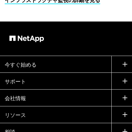
インフラストラクチャ監視の詳細を見る
今すぐ始める
購入方法
サポート
営業チームへのお問い合わせ
サポート
会社情報
パートナーを検索
トレーニング
製品を試用
会社情報
リソース
ドキュメント
エグゼクティブ ブリーフィング
パートナー
ナレッジ ベース
ニュースルーム
相談