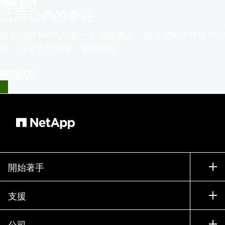
聯絡我們
試用我們的產品
歡迎試用 NetApp 的一款頂級產品，親身體驗其特性和功
能。設定非常簡單，毫無風險。
開始試用
開始著手
如何購買
支援
聯絡銷售人員
支援
公司