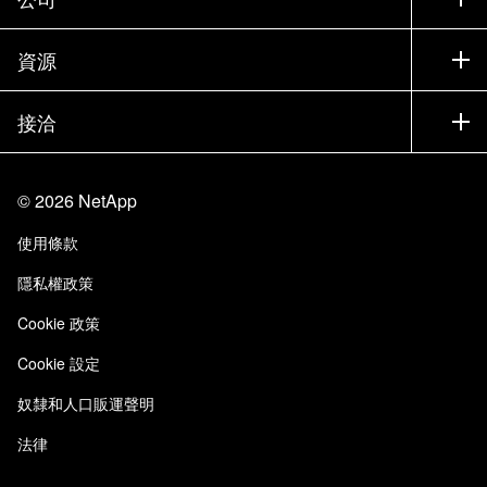
尋找合作夥伴
訓練
試用產品
公司
資源
說明文件
執行簡報
合作夥伴
知識庫
新聞
接洽
產品（依英文字母順序排列）
工作機會
社群
活動
產品更新
投資人
與我們連絡
學習
部落格
©
2026
NetApp
信任中心
網站意見反應
客戶使用經驗
使用條款
責任與永續
存取性
客戶成功案例
隱私權政策
品質認證
電子郵件訂閱
Cookie 政策
NetApp Instaclustr
Cookie 設定
奴隸和人口販運聲明
法律