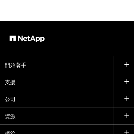
開始著手
如何購買
支援
聯絡銷售人員
支援
公司
尋找合作夥伴
訓練
試用產品
公司
資源
說明文件
執行簡報
合作夥伴
知識庫
新聞
接洽
產品（依英文字母順序排列）