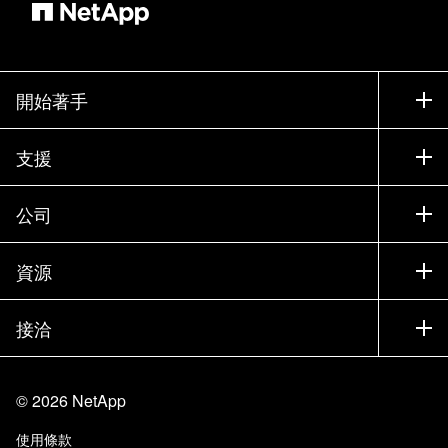
開始著手
如何購買
支援
聯絡銷售人員
支援
公司
尋找合作夥伴
訓練
試用產品
公司
資源
說明文件
執行簡報
合作夥伴
知識庫
新聞
接洽
產品（依英文字母順序排列）
工作機會
社群
活動
產品更新
投資人
與我們連絡
學習
部落格
©
2026
NetApp
信任中心
網站意見反應
客戶使用經驗
使用條款
責任與永續