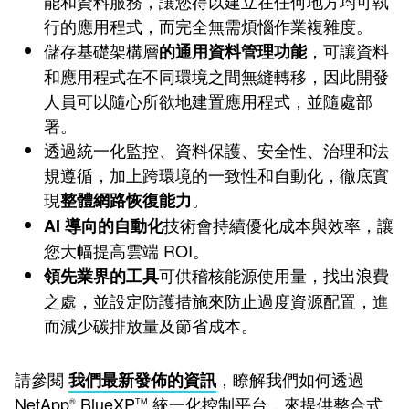
能和資料服務，讓您得以建立在任何地方均可執
行的應用程式，而完全無需煩惱作業複雜度。
儲存基礎架構層
，可讓資料
的通用資料管理
功能
和應用程式在不同環境之間無縫轉移，因此開發
人員可以隨心所欲地建置應用程式，並隨處部
署。
透過統一化監控、資料保護、安全性、治理和法
規遵循，加上跨環境的一致性和自動化，徹底實
現
。
整體網路恢復能力
技術會持續優化成本與效率，讓
AI 導向的自動化
您大幅提高雲端 ROI。
可供稽核能源使用量，找出浪費
領先業界的工具
之處，並設定防護措施來防止過度資源配置，進
而減少碳排放量及節省成本。
請參閱
，瞭解我們如何透過
我們最新發佈的資訊
NetApp
BlueXP
統一化控制平台，來提供整合式
®
TM