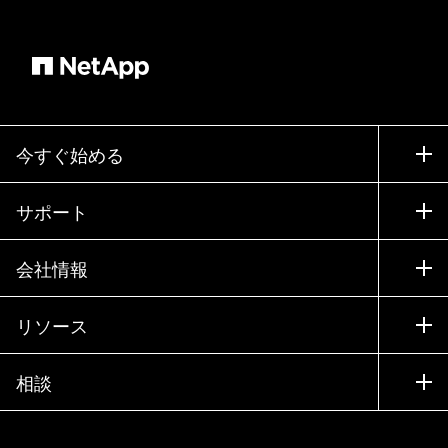
今すぐ始める
購入方法
サポート
営業チームへのお問い合わせ
サポート
会社情報
パートナーを検索
トレーニング
製品を試用
会社情報
リソース
ドキュメント
エグゼクティブ ブリーフィング
パートナー
ナレッジ ベース
ニュースルーム
相談
製品A-Z
採用情報
コミュニティ
イベント
製品アップデート
投資家情報
お問い合わせ
知識の習得
ブログ