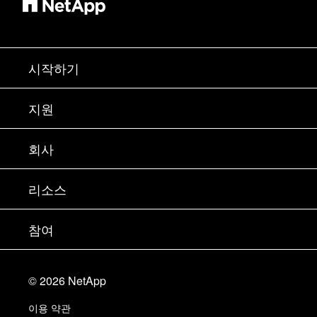
시작하기
구입 방법
지원
세일즈 팀 연락처
지원
회사
파트너 찾기
교육
제품 시험 구동
회사
리소스
설명서
경영진 브리핑
파트너
기술 자료
뉴스룸
참여
제품 소개
채용
커뮤니티
이벤트
제품 업데이트
투자자
문의
알아보기
블로그
©
2026
NetApp
Trust Center
사이트 피드백
고객 경험
이용 약관
책임 및 지속가능성
액세스 가능성