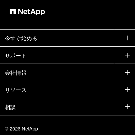
今すぐ始める
購入方法
サポート
営業チームへのお問い合わせ
サポート
会社情報
パートナーを検索
トレーニング
製品を試用
会社情報
リソース
ドキュメント
エグゼクティブ ブリーフィング
パートナー
ナレッジ ベース
ニュースルーム
相談
製品A-Z
採用情報
コミュニティ
イベント
製品アップデート
投資家情報
お問い合わせ
知識の習得
ブログ
©
2026
NetApp
Trust Center
当サイトに関するフィードバック