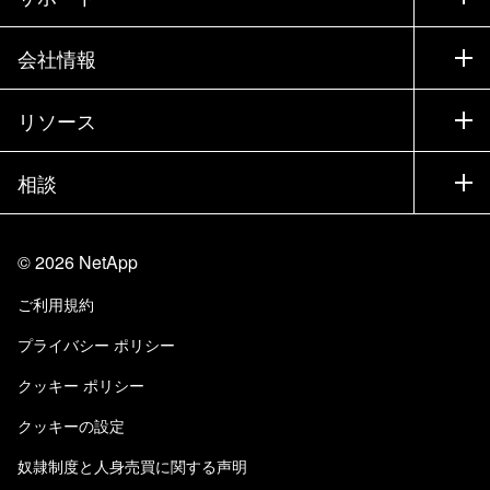
営業チームへのお問い合わせ
サポート
会社情報
パートナーを検索
トレーニング
製品を試用
会社情報
リソース
ドキュメント
エグゼクティブ ブリーフィング
パートナー
ナレッジ ベース
ニュースルーム
相談
製品A-Z
採用情報
コミュニティ
イベント
製品アップデート
投資家情報
お問い合わせ
知識の習得
ブログ
©
2026
NetApp
Trust Center
当サイトに関するフィードバック
カスタマー エクスペリエンス
ご利用規約
責任と持続可能性
アクセシビリティ
ユーザ事例
プライバシー ポリシー
品質に関する認定
Eメールの登録
クッキー ポリシー
NetApp Instaclustr
クッキーの設定
奴隷制度と人身売買に関する声明