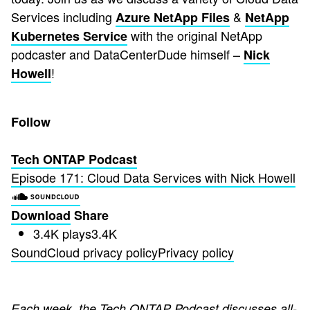
Services including
&
Azure NetApp Files
NetApp
with the original NetApp
Kubernetes Service
podcaster and DataCenterDude himself –
Nick
!
Howell
Follow
Tech ONTAP Podcast
Episode 171: Cloud Data Services with Nick Howell
Download
Share
3.4K plays
3.4K
SoundCloud privacy policy
Privacy policy
Each week, the Tech ONTAP Podcast discusses all-