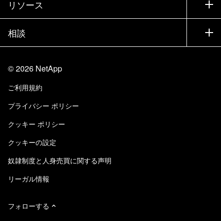
リソース
ドキュメント
エグゼクティブ ブリーフィング
パートナー
ナレッジ ベース
ニュースルーム
相談
製品A-Z
採用情報
コミュニティ
イベント
製品アップデート
投資家情報
お問い合わせ
知識の習得
ブログ
©
2026
NetApp
Trust Center
当サイトに関するフィードバック
カスタマー エクスペリエンス
ご利用規約
責任と持続可能性
アクセシビリティ
ユーザ事例
プライバシー ポリシー
品質に関する認定
Eメールの登録
クッキー ポリシー
NetApp Instaclustr
クッキーの設定
奴隷制度と人身売買に関する声明
リーガル情報
フォローする