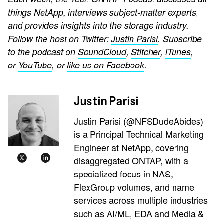
things NetApp, interviews subject-matter experts,
and provides insights into the storage industry.
Follow the host on Twitter:
Justin Parisi
. Subscribe
to the podcast on
SoundCloud
,
Stitcher
,
iTunes
,
or
YouTube
, or
like us on Facebook
.
Justin Parisi
Justin Parisi (@NFSDudeAbides)
is a Principal Technical Marketing
Engineer at NetApp, covering
disaggregated ONTAP, with a
specialized focus in NAS,
FlexGroup volumes, and name
services across multiple industries
such as AI/ML, EDA and Media &