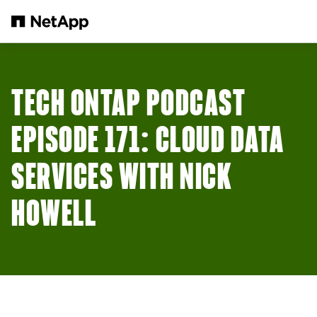
メインコンテンツへスキップ
TECH ONTAP PODCAST
EPISODE 171: CLOUD DATA
SERVICES WITH NICK
HOWELL