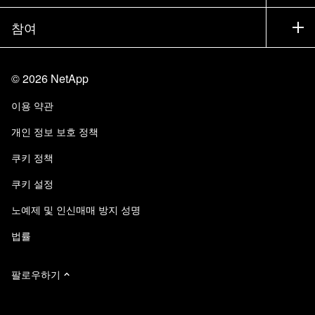
경영진 브리핑
파트너
기술 자료
뉴스룸
참여
제품 소개
채용
커뮤니티
이벤트
제품 업데이트
투자자
문의
알아보기
블로그
©
2026
NetApp
Trust Center
사이트 피드백
고객 경험
이용 약관
책임 및 지속가능성
액세스 가능성
고객 사례
개인 정보 보호 정책
품질 인증
이메일 구독
쿠키 정책
NetApp Instaclustr
쿠키 설정
노예제 및 인신매매 방지 성명
법률
팔로우하기