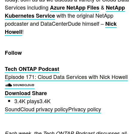
Services including
&
Azure NetApp Files
NetApp
with the original NetApp
Kubernetes Service
podcaster and DataCenterDude himself –
Nick
!
Howell
Follow
Tech ONTAP Podcast
Episode 171: Cloud Data Services with Nick Howell
Download
Share
3.4K plays
3.4K
SoundCloud privacy policy
Privacy policy
Each week, the Tech ONTAP Podcast discusses all-