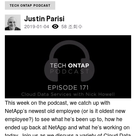
TECH ONTAP PODCAST
Justin Parisi
2019-01-04
58 조회수
This week on the podcast, we catch up with
NetApp’s newest old employee (or is it oldest new
employee?) to see what he’s been up to, how he
ended up back at NetApp and what he’s working on
today. Join us as we discuss a variety of Cloud Data