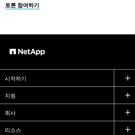
토론 참여하기
시작하기
구입 방법
지원
세일즈 팀 연락처
지원
회사
파트너 찾기
교육
제품 시험 구동
회사
리소스
설명서