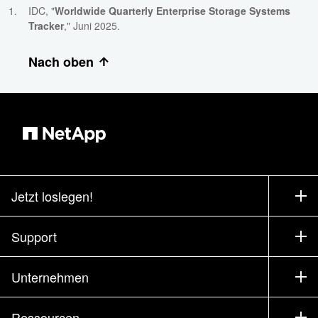
IDC, "
Worldwide Quarterly Enterprise Storage Systems
Tracker
," Juni 2025.
Nach oben
Jetzt loslegen!
Bezugsquellen
Support
Vertrieb kontaktieren
Support
Unternehmen
Partner finden
Training
Produkte testen
Unternehmen
Ressourcen