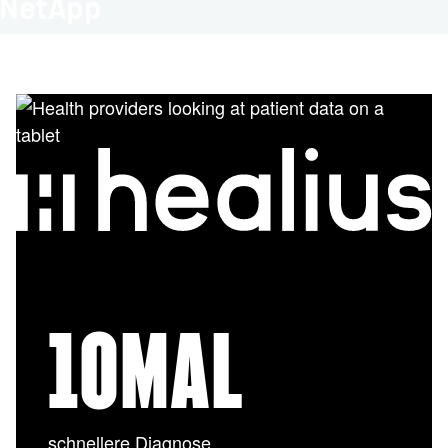
NetApp
10
MAL
schnellere Diagnose