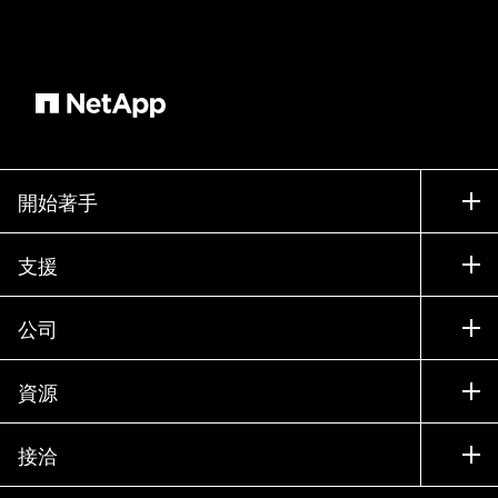
開始著手
如何購買
支援
聯絡銷售人員
支援
公司
尋找合作夥伴
訓練
試用產品
公司
資源
說明文件
執行簡報
合作夥伴
知識庫
新聞
接洽
產品（依英文字母順序排列）
工作機會
社群
活動