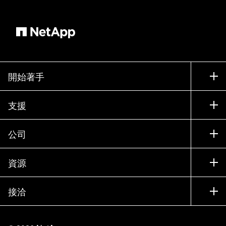
開始著手
如何購買
支援
聯絡銷售人員
支援
公司
尋找合作夥伴
訓練
試用產品
公司
資源
說明文件
執行簡報
合作夥伴
知識庫
新聞
接洽
產品（依英文字母順序排列）
工作機會
社群
活動
產品更新
投資人
與我們連絡
學習
部落格