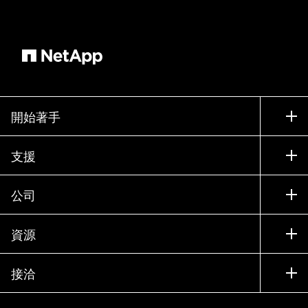
開始著手
如何購買
支援
聯絡銷售人員
支援
公司
尋找合作夥伴
訓練
試用產品
公司
資源
說明文件
執行簡報
合作夥伴
知識庫
新聞
接洽
產品（依英文字母順序排列）
工作機會
社群
活動
產品更新
投資人
與我們連絡