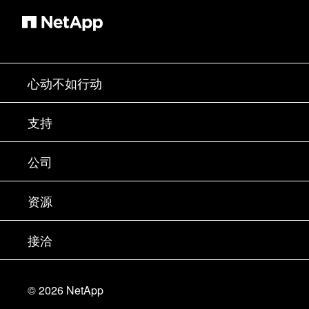
心动不如行动
如何购买
支持
联系销售部门
支持
公司
寻找合作伙伴
训练
试用产品
公司
资源
文档中心
贵宾体验中心
合作伙伴
知识库
新闻中心
接洽
产品 A-Z
招聘
社区
活动
产品更新
投资者
联系我们
学习
博客
©
2026
NetApp
信任中心
站点反馈