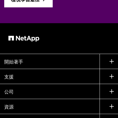
開始著手
如何購買
支援
聯絡銷售人員
支援
公司
尋找合作夥伴
訓練
試用產品
公司
資源
說明文件
執行簡報
合作夥伴
知識庫