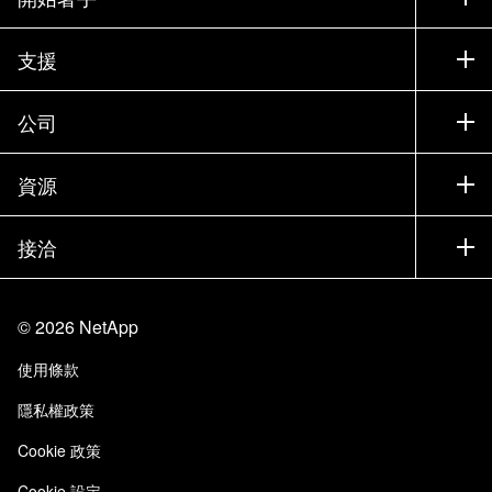
如何購買
支援
聯絡銷售人員
支援
公司
尋找合作夥伴
訓練
試用產品
公司
資源
說明文件
執行簡報
合作夥伴
知識庫
新聞
接洽
產品（依英文字母順序排列）
工作機會
社群
活動
產品更新
投資人
與我們連絡
學習
部落格
©
2026
NetApp
信任中心
網站意見反應
客戶使用經驗
使用條款
責任與永續
存取性
客戶成功案例
隱私權政策
品質認證
電子郵件訂閱
Cookie 政策
NetApp Instaclustr
Cookie 設定