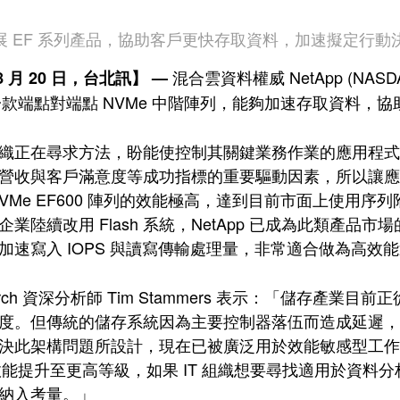
 擴展 EF 系列產品，協助客戶更快存取資料，加速擬定行動
混合雲資料權威 NetApp (NASDA
 8 月 20 日，台北訊】 —
 是一款端點對端點 NVMe 中階陣列，能夠加速存取資料
織正在尋求方法，盼能使控制其關鍵業務作業的應用程
營收與客戶滿意度等成功指標的重要驅動因素，所以讓
Me EF600 陣列的效能極高，達到目前市面上使用序列附加 SCSI
業陸續改用 Flash 系統，NetApp 已成為此類產品
加速寫入 IOPS 與讀寫傳輸處理量，非常適合做為高效能運
search 資深分析師 Tim Stammers 表示：「儲存產業
度。但傳統的儲存系統因為主要控制器落伍而造成延遲，並無法完
決此架構問題所設計，現在已被廣泛用於效能敏感型工作負載。
列效能提升至更高等級，如果 IT 組織想要尋找適用於資
納入考量。」