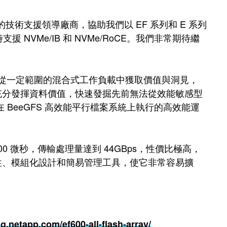
lanox 的技術支援領導廠商，協助我們以 EF 系列和 E 系列
援 NVMe/IB 和 NVMe/RoCE。我們非常期待繼
速且可靠地從一定範圍的混合式工作負載中獲取價值與洞見，
戶充分發揮資料價值，快速發掘先前無法從效能敏感型
在 BeeGFS 高效能平行檔案系統上執行的高效能運
間少於 100 微秒，傳輸處理量達到 44GBps，性價比極高，
作性、模組化設計和簡易管理工具，使它非常容易擴
g.netapp.com/ef600-all-flash-array/