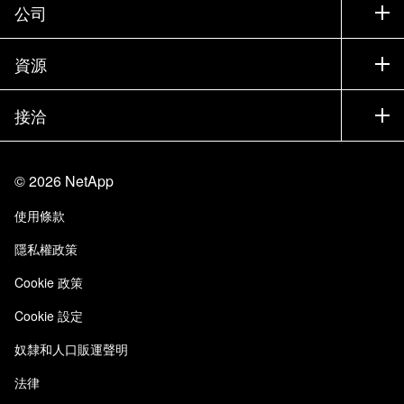
支援
公司
尋找合作夥伴
訓練
試用產品
公司
資源
說明文件
執行簡報
合作夥伴
知識庫
新聞
接洽
產品（依英文字母順序排列）
工作機會
社群
活動
產品更新
投資人
與我們連絡
學習
部落格
©
2026
NetApp
信任中心
網站意見反應
客戶使用經驗
使用條款
責任與永續
存取性
客戶成功案例
隱私權政策
品質認證
電子郵件訂閱
Cookie 政策
NetApp Instaclustr
Cookie 設定
奴隸和人口販運聲明
法律