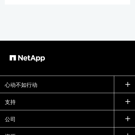
心动不如行动
如何购买
支持
联系销售部门
支持
公司
寻找合作伙伴
训练
试用产品
公司