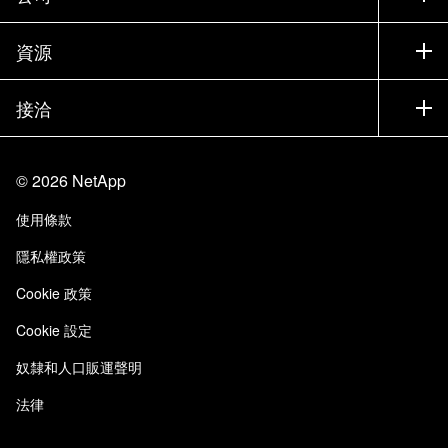
尋找合作夥伴
訓練
試用產品
公司
資源
說明文件
執行簡報
合作夥伴
知識庫
新聞
接洽
產品（依英文字母順序排列）
工作機會
社群
活動
產品更新
投資人
與我們連絡
學習
部落格
©
2026
NetApp
信任中心
網站意見反應
客戶使用經驗
使用條款
責任與永續
存取性
客戶成功案例
隱私權政策
品質認證
電子郵件訂閱
Cookie 政策
NetApp Instaclustr
Cookie 設定
奴隸和人口販運聲明
法律