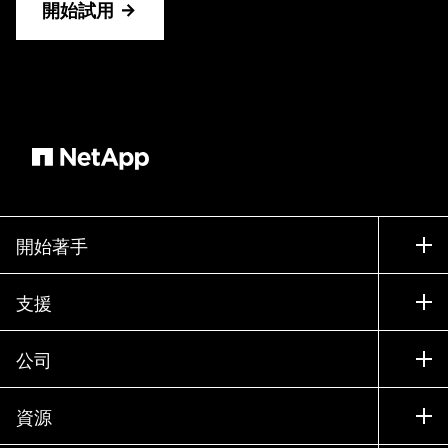
開始試用
開始著手
如何購買
支援
聯絡銷售人員
支援
公司
尋找合作夥伴
訓練
試用產品
公司
資源
說明文件
執行簡報
合作夥伴