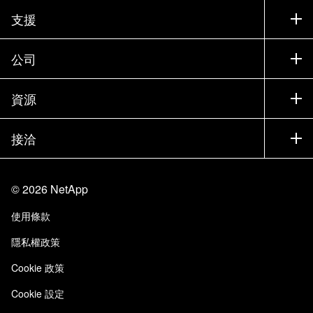
如何購買
支援
聯絡銷售人員
支援
公司
尋找合作夥伴
訓練
試用產品
公司
資源
說明文件
執行簡報
合作夥伴
知識庫
新聞
接洽
產品（依英文字母順序排列）
工作機會
社群
活動
產品更新
投資人
與我們連絡
學習
部落格
©
2026
NetApp
信任中心
網站意見反應
客戶使用經驗
使用條款
責任與永續
存取性
客戶成功案例
隱私權政策
品質認證
電子郵件訂閱
Cookie 政策
NetApp Instaclustr
Cookie 設定