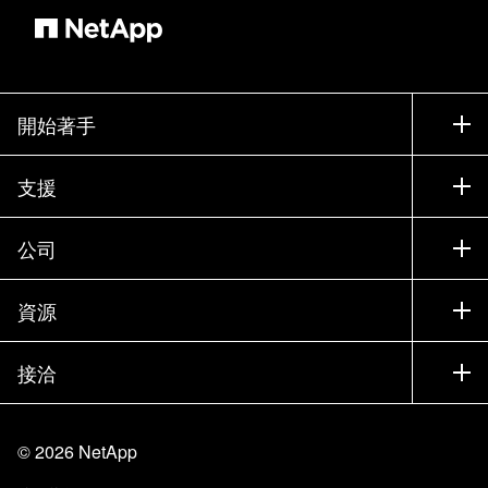
開始著手
如何購買
支援
聯絡銷售人員
支援
公司
尋找合作夥伴
訓練
試用產品
公司
資源
說明文件
執行簡報
合作夥伴
知識庫
新聞
接洽
產品（依英文字母順序排列）
工作機會
社群
活動
產品更新
投資人
與我們連絡
學習
部落格
©
2026
NetApp
信任中心
網站意見反應
客戶使用經驗