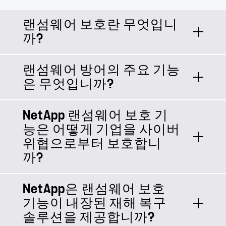
랜섬웨어 보호란 무엇입니
까?
랜섬웨어 방어의 주요 기능
랜섬웨어 보호는 랜섬웨어 공격을 예방,
은 무엇입니까?
탐지 및 복구하기 위해 설계된 도구와
전략을 포함합니다. 무단 접근을 차단하
고, 의심스러운 활동을 모니터링하며,
NetApp 랜섬웨어 보호 기
주요 기능으로는 실시간 위협 탐지, 데
공격 발생 시 신속한 복구를 지원함으로
능은 어떻게 기업을 사이버
이터 암호화, 자동 백업, 접근 제어 및
써 데이터를 보호합니다.
위협으로부터 보호합니
신속한 복구 옵션이 있습니다. 이러한
까?
기능들은 함께 작동하여 다운타임을 최
소화하고 사이버 범죄자로부터 중요한
정보를 보호합니다.
NetApp은 랜섬웨어 보호
NetApp은 AI 기반 위협 탐지, 안전한 데
기능이 내장된 재해 복구
이터 저장, 지속적인 모니터링, 변경 불
솔루션을 제공합니까?
가능한 백업 및 신속한 자동 복구를 통