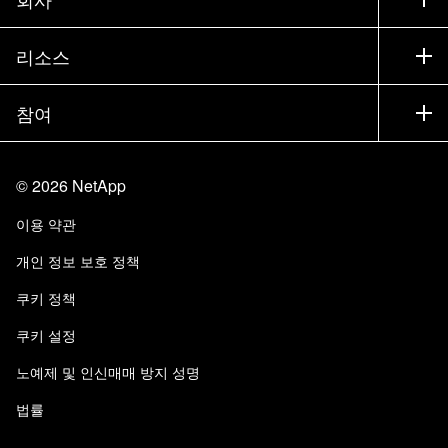
파트너 찾기
교육
제품 시험 구동
회사
리소스
설명서
경영진 브리핑
파트너
기술 자료
뉴스룸
참여
제품 소개
채용
커뮤니티
이벤트
제품 업데이트
투자자
문의
알아보기
블로그
©
2026
NetApp
Trust Center
사이트 피드백
고객 경험
이용 약관
책임 및 지속가능성
액세스 가능성
고객 사례
개인 정보 보호 정책
품질 인증
이메일 구독
쿠키 정책
NetApp Instaclustr
쿠키 설정
노예제 및 인신매매 방지 성명
법률