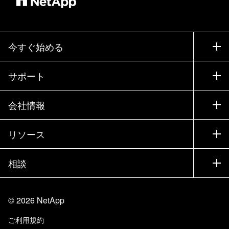
今すぐ始める
購入方法
サポート
営業チームへのお問い合わせ
サポート
会社情報
パートナーを検索
トレーニング
製品を試用
会社情報
リソース
ドキュメント
エグゼクティブ ブリーフィング
パートナー
ナレッジ ベース
ニュースルーム
相談
製品A-Z
採用情報
コミュニティ
イベント
製品アップデート
投資家情報
お問い合わせ
知識の習得
ブログ
©
2026
NetApp
Trust Center
当サイトに関するフィードバック
カスタマー エクスペリエンス
ご利用規約
責任と持続可能性
アクセシビリティ