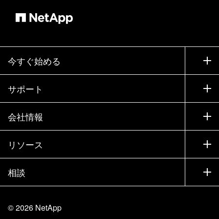
今すぐ始める
購入方法
サポート
営業チームへのお問い合わせ
サポート
会社情報
パートナーを検索
トレーニング
製品を試用
会社情報
リソース
ドキュメント
エグゼクティブ ブリーフィング
パートナー
ナレッジ ベース
ニュースルーム
相談
製品A-Z
採用情報
コミュニティ
イベント
製品アップデート
投資家情報
お問い合わせ
知識の習得
ブログ
©
2026
NetApp
Trust Center
当サイトに関するフィードバック