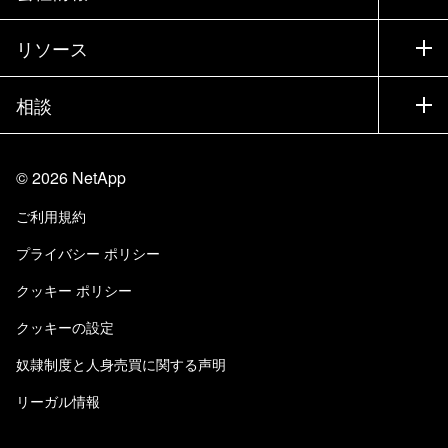
トレーニング
製品を試用
会社情報
リソース
ドキュメント
エグゼクティブ ブリーフィング
パートナー
ナレッジ ベース
ニュースルーム
相談
製品A-Z
採用情報
コミュニティ
イベント
製品アップデート
投資家情報
お問い合わせ
知識の習得
ブログ
©
2026
NetApp
Trust Center
当サイトに関するフィードバック
カスタマー エクスペリエンス
ご利用規約
責任と持続可能性
アクセシビリティ
ユーザ事例
プライバシー ポリシー
品質に関する認定
Eメールの登録
クッキー ポリシー
NetApp Instaclustr
クッキーの設定
奴隷制度と人身売買に関する声明
リーガル情報