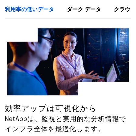
利用率の低いデータ
ダーク データ
クラウド
効率アップは可視化から
NetAppは、監視と実用的な分析情報で
インフラ全体を最適化します。