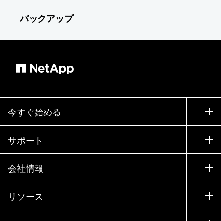
バックアップ
今すぐ始める
購入方法
サポート
営業チームへのお問い合わせ
サポート
会社情報
パートナーを検索
トレーニング
製品を試用
会社情報
リソース
ドキュメント
エグゼクティブ ブリーフィング
パートナー
ナレッジ ベース
ニュースルーム